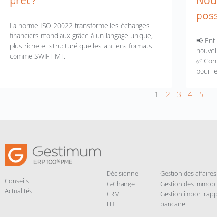
prêt ?
Nouv
possi
La norme ISO 20022 transforme les échanges
financiers mondiaux grâce à un langage unique,
📢 Ent
plus riche et structuré que les anciens formats
nouvel
comme SWIFT MT.
✅ Conf
pour le
1
2
3
4
5
Décisionnel
Gestion des affaires
Conseils
G-Change
Gestion des immobil
Actualités
CRM
Gestion import ra
EDI
bancaire