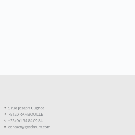
5 rue Joseph Cugnot
78120 RAMBOUILLET
+33 (0)1 34 84 09 84
contact@gestimum.com