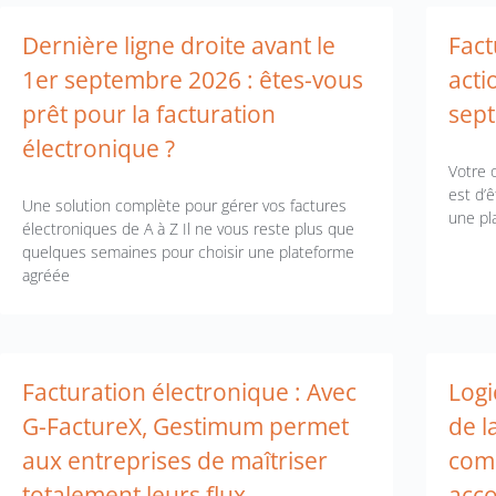
Dernière ligne droite avant le
Fact
1er septembre 2026 : êtes-vous
acti
prêt pour la facturation
sept
électronique ?
Votre 
est d’
Une solution complète pour gérer vos factures
une pl
électroniques de A à Z Il ne vous reste plus que
quelques semaines pour choisir une plateforme
agréée
Facturation électronique : Avec
Logi
G-FactureX, Gestimum permet
de l
aux entreprises de maîtriser
com
totalement leurs flux
acco