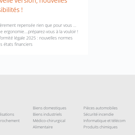
elle version, nouvelles
bilités !
ièrement repensée rien que pour vous …
le ergonomie….préparez-vous à la vouloir !
ormité légale 2025 : nouvelles normes
s états financiers
Biens domestiques
Pièces automobiles
isations
Biens industriels
Sécurité incendie
pprochement
Médico-chirurgical
Informatique et télécom
Alimentaire
Produits chimiques