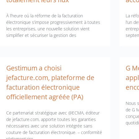
À l’heure où la réforme de la facturation
La réf
électronique s’impose progressivement à toutes
l’un d
les entreprises, une nouvelle solution vient
entrep
simplifier et sécuriser la gestion des
septem
Gestimum a choisi
G Mo
jefacture.com, plateforme de
appl
facturation électronique
enco
officiellement agréée (PA)
Nous s
de G M
Ce partenariat stratégique avec @ECMA, éditeur
conçue
de jefacture.com, apporte toutes les garanties
quotidi
nécessaires avec une solution intégrée sans
couture de facturation électronique. – conformité
réglementaire