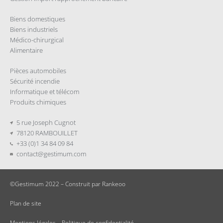
Biens domestiques
Biens industriels
Médico-chirurgical
Alimentaire
Pièces automobiles
Sécurité incendie
Informatique et télécom
Produits chimiques
5 rue Joseph Cugnot
78120 RAMBOUILLET
+33 (0)1 34 84 09 84
contact@gestimum.com
©Gestimum 2022 – Construit par
Rankeoo
Plan de site
Mentions légales
–
Politique de confidentialité