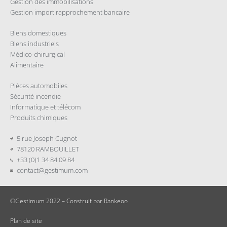
Gestion des immobilisations
Gestion import rapprochement bancaire
Biens domestiques
Biens industriels
Médico-chirurgical
Alimentaire
Pièces automobiles
Sécurité incendie
Informatique et télécom
Produits chimiques
5 rue Joseph Cugnot
78120 RAMBOUILLET
+33 (0)1 34 84 09 84
contact@gestimum.com
©Gestimum 2022 – Construit par
Rankeoo
Plan de site