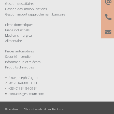
Gestion des affaires
Gestion des immobilisations
Gestion import rapprochement bancaire
Biens domestiques
Biens industriels
Médico-chirurgical
Alimentaire
Pièces automobiles
Sécurité incendie
Informatique et télécom
Produits chimiques
5 rue Joseph Cugnot
78120 RAMBOUILLET
+33 (0)1 34 84 09 84
contact@gestimum.com
©Gestimum 2022 – Construit par
Rankeoo