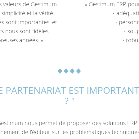
s valeurs de Gestimum
« Gestimum ERP pour 
 simplicité et la vérité.
• adéquati
es sont importantes. et
• personn
ts nous sont fidèles
• sou
reuses années. »
• robu
CE PARTENARIAT EST IMPORTAN
? "
 Gestimum nous permet de proposer des solutions ERP à
nement de l’éditeur sur les problématiques technique