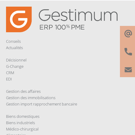
k
n
p
r
Conseils
Actualités
Décisionnel
G-Change
CRM
EDI
Gestion des affaires
Gestion des immobilisations
Gestion import rapprochement bancaire
Biens domestiques
Biens industriels
Médico-chirurgical