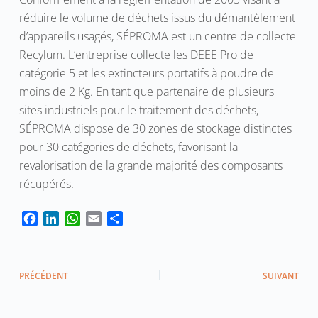
réduire le volume de déchets issus du démantèlement
d’appareils usagés, SÉPROMA est un centre de collecte
Recylum. L’entreprise collecte les DEEE Pro de
catégorie 5 et les extincteurs portatifs à poudre de
moins de 2 Kg. En tant que partenaire de plusieurs
sites industriels pour le traitement des déchets,
SÉPROMA dispose de 30 zones de stockage distinctes
pour 30 catégories de déchets, favorisant la
revalorisation de la grande majorité des composants
récupérés.
F
L
W
E
P
a
i
h
m
a
c
n
a
a
r
e
k
t
i
t
PRÉCÉDENT
SUIVANT
b
e
s
l
a
o
d
A
g
o
I
p
e