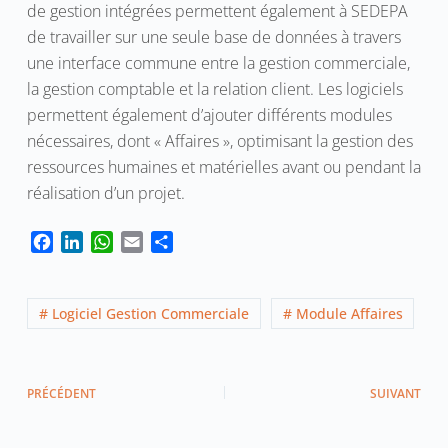
de gestion intégrées permettent également à SEDEPA
de travailler sur une seule base de données à travers
une interface commune entre la gestion commerciale,
la gestion comptable et la relation client. Les logiciels
permettent également d’ajouter différents modules
nécessaires, dont « Affaires », optimisant la gestion des
ressources humaines et matérielles avant ou pendant la
réalisation d’un projet.
F
L
W
E
P
a
i
h
m
a
c
n
a
a
r
e
k
t
i
t
# Logiciel Gestion Commerciale
# Module Affaires
b
e
s
l
a
o
d
A
g
o
I
p
e
k
n
p
r
PRÉCÉDENT
SUIVANT