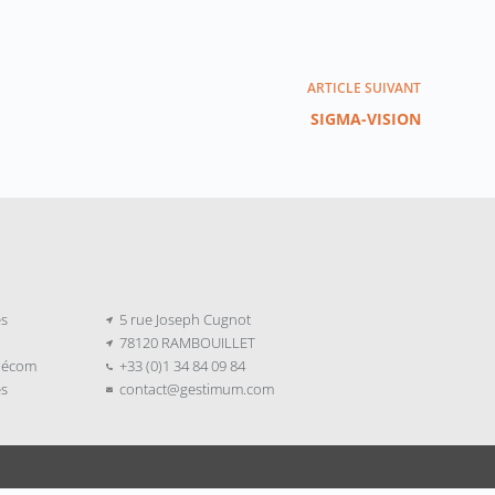
ARTICLE
SUIVANT
SIGMA-VISION
es
5 rue Joseph Cugnot
78120 RAMBOUILLET
élécom
+33 (0)1 34 84 09 84
es
contact@gestimum.com