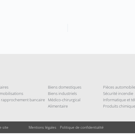
aires
Biens domestiques
Pièces automobil
mobilisations
Biens industriels
Sécurité incendie
t rapprochement bancaire
Médico-chirurgical
Informatique et t
Alimentaire
Produits chimiqu
e site
Mentions légales
–
Politique de confidentialité