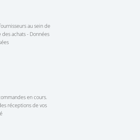
fournisseurs au sein de
que des achats - Données
sées
s commandes en cours.
 des réceptions de vos
é