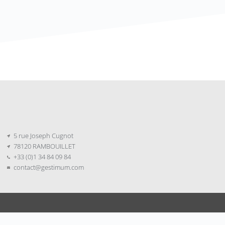
5 rue Joseph Cugnot
78120 RAMBOUILLET
+33 (0)1 34 84 09 84
contact@gestimum.com