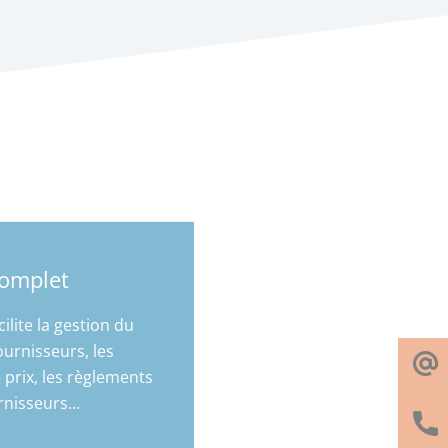
omplet
cilite la gestion du
fournisseurs, les
prix, les règlements
rnisseurs…