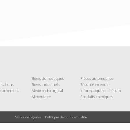
Biens domestiques
Pièces automobiles
isations
Biens industriels
Sécurité incendie
pprochement
Médico-chirurgical
Informatique et télécom
Alimentaire
Produits chimiques
Mentions légales
–
Politique de confidentialité