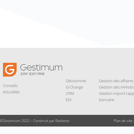
Décisionnel
Gestion des affaires
Conseils
G-Change
Gestion des immobil
Actualités
CRM
Gestion import ra
EDI
bancaire
©Gestimum 2022 – Construit par
Rankeoo
Plan de site