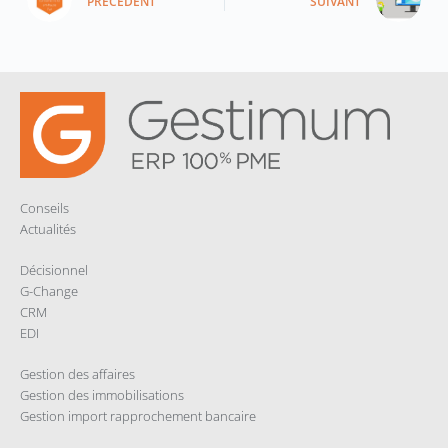
PRÉCÉDENT
SUIVANT
o
d
A
g
o
I
p
e
k
n
p
r
Conseils
Actualités
Décisionnel
G-Change
CRM
EDI
Gestion des affaires
Gestion des immobilisations
Gestion import rapprochement bancaire