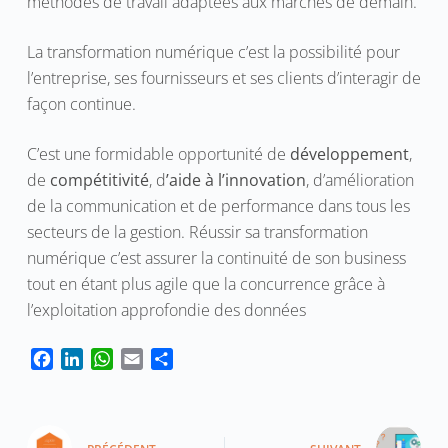
méthodes de travail adaptées aux marchés de demain.
La transformation numérique c’est la possibilité pour
l’entreprise, ses fournisseurs et ses clients d’interagir de
façon continue.
C’est une formidable opportunité de
développement
,
de
compétitivité
, d
’aide à l’innovation
, d’amélioration
de la communication et de performance dans tous les
secteurs de la gestion. Réussir sa transformation
numérique c’est assurer la continuité de son business
tout en étant plus agile que la concurrence grâce à
l’exploitation approfondie des données
F
L
W
E
P
a
i
h
m
a
c
n
a
a
r
e
k
t
i
t
b
e
s
l
a