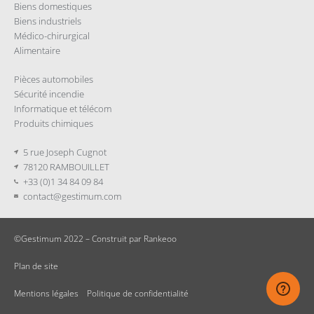
Biens domestiques
Biens industriels
Médico-chirurgical
Alimentaire
Pièces automobiles
Sécurité incendie
Informatique et télécom
Produits chimiques
5 rue Joseph Cugnot
78120 RAMBOUILLET
+33 (0)1 34 84 09 84
contact@gestimum.com
©Gestimum 2022 – Construit par
Rankeoo
Plan de site
Mentions légales
–
Politique de confidentialité