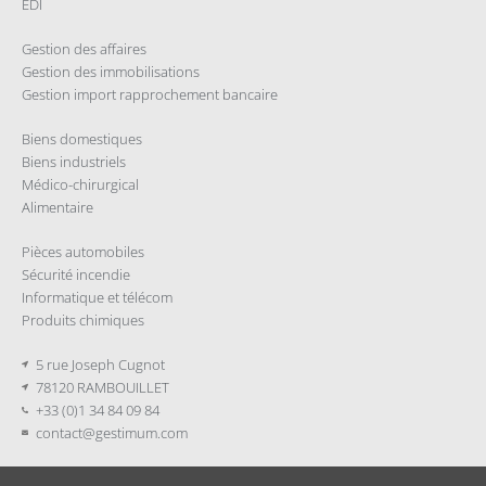
EDI
Gestion des affaires
Gestion des immobilisations
Gestion import rapprochement bancaire
Biens domestiques
Biens industriels
Médico-chirurgical
Alimentaire
Pièces automobiles
Sécurité incendie
Informatique et télécom
Produits chimiques
5 rue Joseph Cugnot
78120 RAMBOUILLET
+33 (0)1 34 84 09 84
contact@gestimum.com