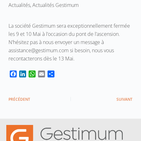
Actualités
,
Actualités Gestimum
La société Gestimum sera exceptionnellement fermée
les 9 et 10 Mai à l’occasion du pont de l’ascension.
N’hésitez pas à nous envoyer un message à
assistance@gestimum.com si besoin, nous vous
recontacterons dès le 13 Mai.
F
L
W
E
P
a
i
h
m
a
c
n
a
a
r
e
k
t
i
t
PRÉCÉDENT
SUIVANT
b
e
s
l
a
o
d
A
g
o
I
p
e
k
n
p
r