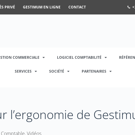
ÈS PRIVÉ
GESTIMUM EN LIGNE
CONTACT
+
ESTION COMMERCIALE
LOGICIEL COMPTABILITÉ
RÉFÉREN
SERVICES
SOCIÉTÉ
PARTENAIRES
ur l’ergonomie de Gesti
n Comptable
,
Vidéos