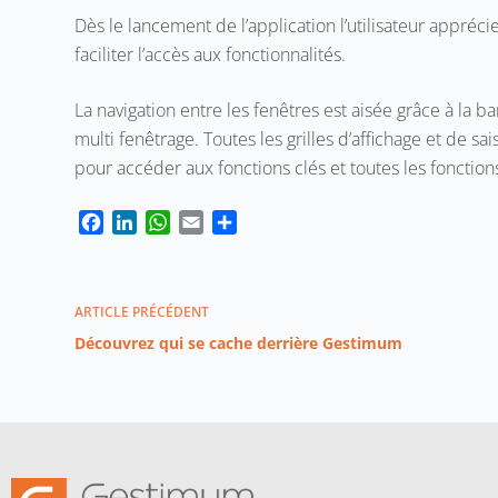
Dès le lancement de l’application l’utilisateur appréc
faciliter l’accès aux fonctionnalités.
La navigation entre les fenêtres est aisée grâce à la 
multi fenêtrage. Toutes les grilles d’affichage et de s
pour accéder aux fonctions clés et toutes les fonctions
F
L
W
E
P
a
i
h
m
a
c
n
a
a
r
e
k
t
i
t
ARTICLE
PRÉCÉDENT
b
e
s
l
a
Découvrez qui se cache derrière Gestimum
o
d
A
g
o
I
p
e
k
n
p
r