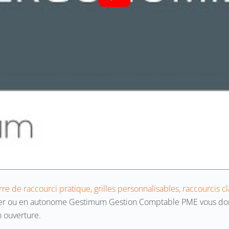
re de raccourci pratique, grilles personnalisables, raccourcis c
tier ou en autonome Gestimum Gestion Comptable PME vous donn
on ouverture.