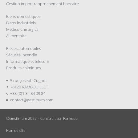
Gestion import rapprochement bancaire
Biens domestiques
Biens industriels
Médico-chirurgical
Alimentaire
Pièces automobiles
Sécurité incendie
Informatique et télécom
Produits chimiques
5 rue Joseph Cugnot
78120 RAMBOUILLET
+33 (0)1 34 84 09 84
contact@gestimum.com
©Gestimum 2022 – Construit par
Rankeoo
Plan de site