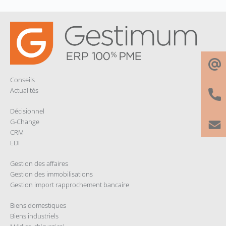
o
I
p
e
k
n
p
r
Conseils
Actualités
Décisionnel
G-Change
CRM
EDI
Gestion des affaires
Gestion des immobilisations
Gestion import rapprochement bancaire
Biens domestiques
Biens industriels