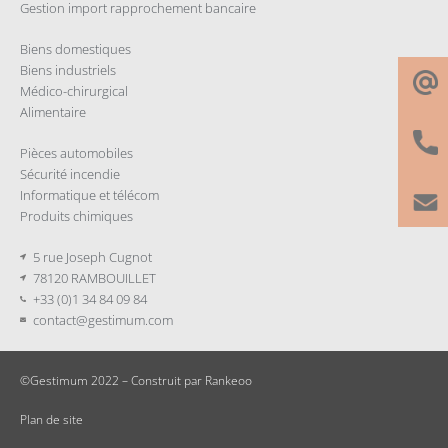
Gestion import rapprochement bancaire
Biens domestiques
Biens industriels
Médico-chirurgical
Alimentaire
Pièces automobiles
Sécurité incendie
Informatique et télécom
Produits chimiques
5 rue Joseph Cugnot
78120 RAMBOUILLET
+33 (0)1 34 84 09 84
contact@gestimum.com
©Gestimum 2022 – Construit par
Rankeoo
Plan de site