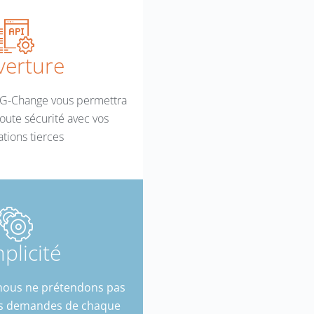
erture
 G-Change vous permettra
oute sécurité avec vos
ations tierces
plicité
nous ne prétendons pas
es demandes de chaque