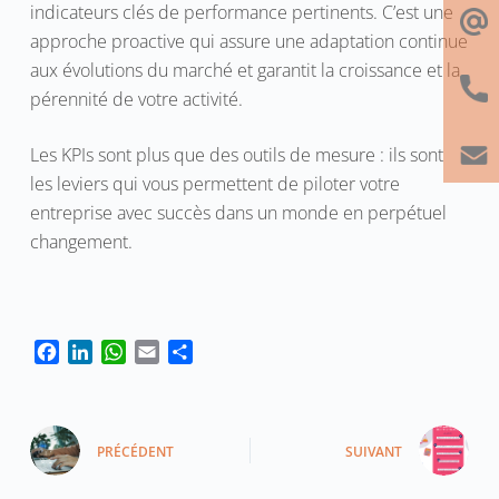
indicateurs clés de performance pertinents. C’est une
approche proactive qui assure une adaptation continue
aux évolutions du marché et garantit la croissance et la
pérennité de votre activité.
Les KPIs sont plus que des outils de mesure : ils sont
les leviers qui vous permettent de piloter votre
entreprise avec succès dans un monde en perpétuel
changement.
F
L
W
E
P
a
i
h
m
a
c
n
a
a
r
e
k
t
i
t
b
e
s
l
a
PRÉCÉDENT
SUIVANT
o
d
A
g
o
I
p
e